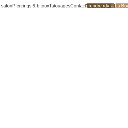
 salon
Piercings & bijoux
Tatouages
Contact
prendre rdv 📅
La Bou